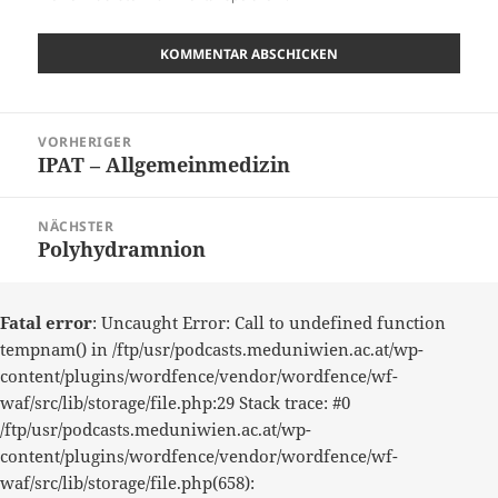
Beitragsnavigation
VORHERIGER
IPAT – Allgemeinmedizin
Vorheriger
Beitrag:
NÄCHSTER
Polyhydramnion
Nächster
Beitrag:
Fatal error
: Uncaught Error: Call to undefined function
tempnam() in /ftp/usr/podcasts.meduniwien.ac.at/wp-
content/plugins/wordfence/vendor/wordfence/wf-
waf/src/lib/storage/file.php:29 Stack trace: #0
/ftp/usr/podcasts.meduniwien.ac.at/wp-
content/plugins/wordfence/vendor/wordfence/wf-
waf/src/lib/storage/file.php(658):