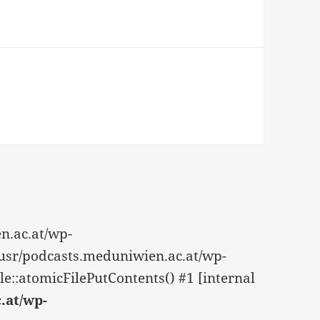
n.ac.at/wp-
p/usr/podcasts.meduniwien.ac.at/wp-
e::atomicFilePutContents() #1 [internal
.at/wp-