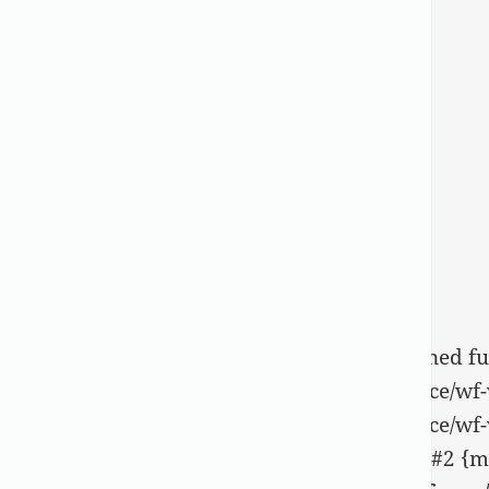
Fatal error
: Uncaught Error: Call to undefined 
content/plugins/wordfence/vendor/wordfence/wf-wa
content/plugins/wordfence/vendor/wordfence/wf-wa
function]: wfWAFStorageFile->saveConfig() #2 {