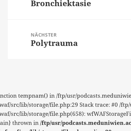
Bronchiektasie
Vorheriger
Beitrag:
NÄCHSTER
Polytrauma
Nächster
Beitrag:
function tempnam() in /ftp/usr/podcasts.meduniwie
f/src/lib/storage/file.php:29 Stack trace: #0 /ft
f/src/lib/storage/file.php(658): wfWAFStorageFil
main} thrown in
/ftp/usr/podcasts.meduniwien.ac